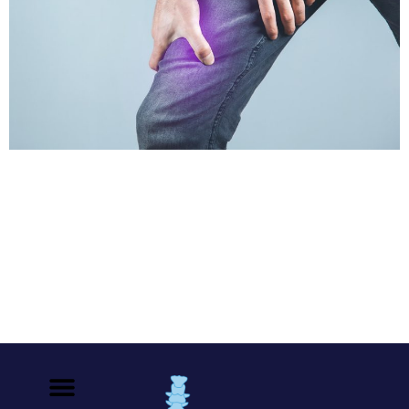
La osteomalacia es una enfermedad ósea causada por
una mineralización esquelética deteriorada. Los signos
y síntomas típicos incluyen dolor óseo difuso, debilidad
muscular y fracturas de fragilidad. El patrón de fractura
en osteomalacia es típicamente diferente del de la
osteoporosis. Son indicadores de osteomalacia:
Fracturas de la pelvis, sacro, partes distales del pie,
tibia proximal […]