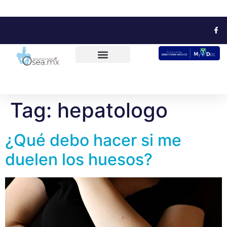
Tag:
hepatologo
¿Qué debo hacer si me
duelen los huesos?