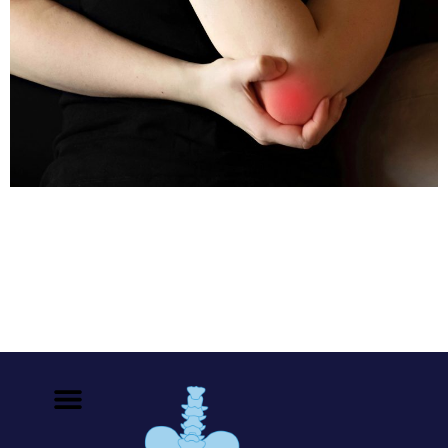
Determinar si es dolor de hueso El dolor de hueso
(dolor óseo) es menos común que el dolor articular y el
dolor muscular. La fuente de un dolor de hueso puede
ser clara, como por ejemplo a raíz de una fractura
después de un accidente. Otras causas, como el cáncer
que se disemina (hace metástasis) […]