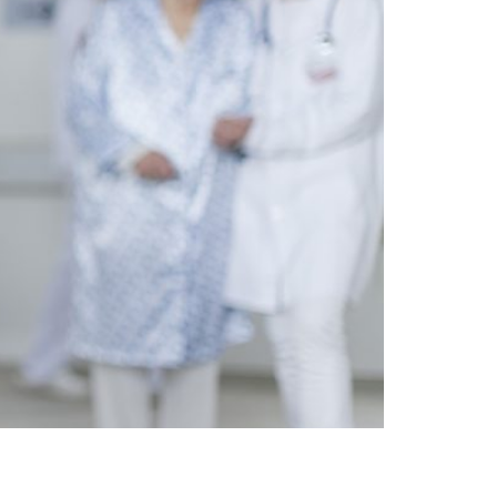
los es la desmineralización ósea y con ello
s mujeres. Se calcula que más del 50 por