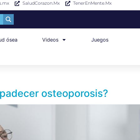
s.mx
SaludCorazon.Mx
TenerEnMente.Mx
ud ósea
Videos
Juegos
padecer osteoporosis?