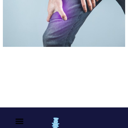
La osteomalacia es una enfermedad ósea causada por
una mineralización esquelética deteriorada. Los signos
y síntomas típicos incluyen dolor óseo difuso, debilidad
muscular y fracturas de fragilidad. El patrón de fractura
en osteomalacia es típicamente diferente del de la
osteoporosis. Son indicadores de osteomalacia:
Fracturas de la pelvis, sacro, partes distales del pie,
tibia proximal […]