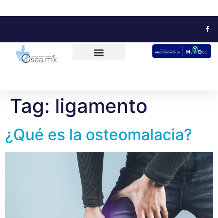
Tag:
ligamento
¿Qué es la osteomalacia?