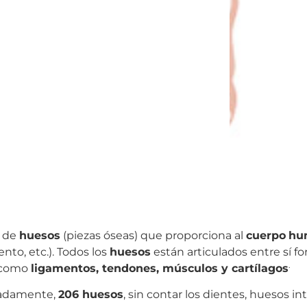
l de
huesos
(piezas óseas) que proporciona al
cuerpo
hu
nto, etc.). Todos los
huesos
están articulados entre sí 
.
s como
ligamentos, tendones, músculos y cartílagos
madamente,
206 huesos
, sin contar los dientes, huesos 