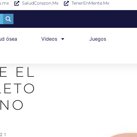
s.mx
SaludCorazon.Mx
TenerEnMente.Mx
ud ósea
Videos
Juegos
E EL
LETO
NO
021