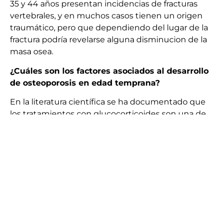
35 y 44 años presentan incidencias de fracturas
vertebrales, y en muchos casos tienen un origen
traumático, pero que dependiendo del lugar de la
fractura podría revelarse alguna disminucion de la
masa osea.
¿Cuáles son los factores asociados al desarrollo
de osteoporosis en edad temprana?
En la literatura científica se ha documentado que
los tratamientos con glucocorticoides son una de
las causas más frecuentes que impacta en la
desmineralización acelerada ósea.
De hecho, se
estima que entre el 18 y 22 por ciento de mujeres
premenopáusicas que tienen tratamiento con
dosis altas de prednisona desarrollan osteoporosis.
Otros factores asociados al desarrollo de
osteoporosis prematura en los hombres es el
alcohol, el hipogonadismo y la enfermedad de