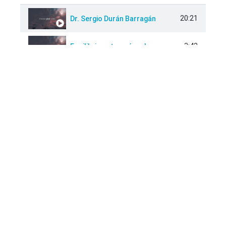
20:21
Dr. Sergio Durán Barragán
3:42
Equilibrio entre músculo, grasa y hueso
3:42
Composición química del hueso
5:28
Factores de riesgo de las enfermedades óseas
3:05
Cuando acudir con un Reumatólogo
Comparte:
2:25
Enfermedades ósea más comunes de acuerdo con la edad
2:52
Fragilidad en los huesos
Facebook
Twitter
Pinterest
5:57
5 factores de riesgo para personas con fragilidad en los huesos