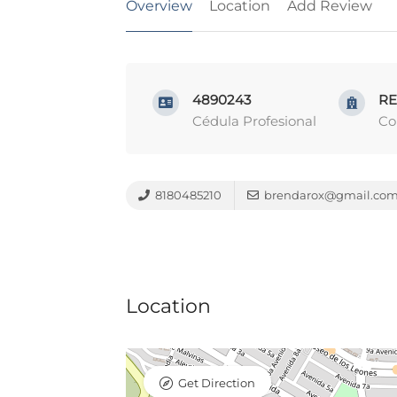
Overview
Location
Add Review
4890243
R
Cédula Profesional
Co
8180485210
brendarox@gmail.co
Location
Get Direction