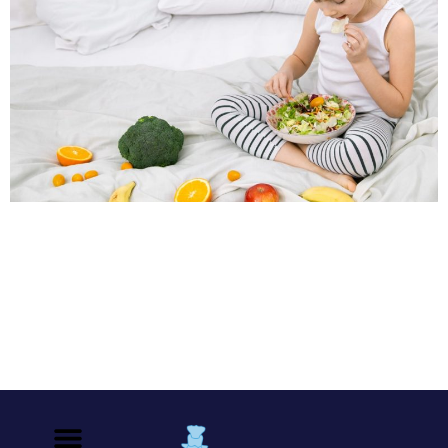
La preocupación constante de todo padre es darle una
nutrición adecuada a los hijos para que crezcan sanos,
pero ¿hay alimentos específicos para los huesos?, ¿la
deficiencia nutricional podría predisponer a los niños a
sufrir osteoporosis en la etapa adulta? La osteoporosis
se caracteriza por la fragilidad del esqueleto, la cual
predispone a fracturas en […]