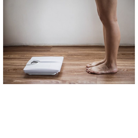
El esqueleto está integrado por 206 huesos en los
adultos y cumple varias funciones mecánicas como la
de aplicar fuerza, soportar peso, permitir la locomoción
del cuerpo al unir los ligamentos y tendones, también
protege los órganos vitales al actuar como barrera
física. Además, se relaciona con otros componentes y
sistemas del cuerpo como son […]