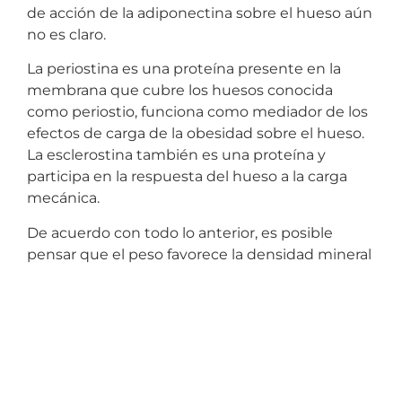
de acción de la adiponectina sobre el hueso aún
no es claro.
La periostina es una proteína presente en la
membrana que cubre los huesos conocida
como periostio, funciona como mediador de los
efectos de carga de la obesidad sobre el hueso.
La esclerostina también es una proteína y
participa en la respuesta del hueso a la carga
mecánica.
De acuerdo con todo lo anterior, es posible
pensar que el peso favorece la densidad mineral
ósea y aunque hay estudios que lo demuestran
como es el caso de una investigación
mencionada en el artículo
Can waist
circumference be a predictor of bone mineral
density independent of BMI in middle-aged
adults?
donde se ha visto una mayor densidad