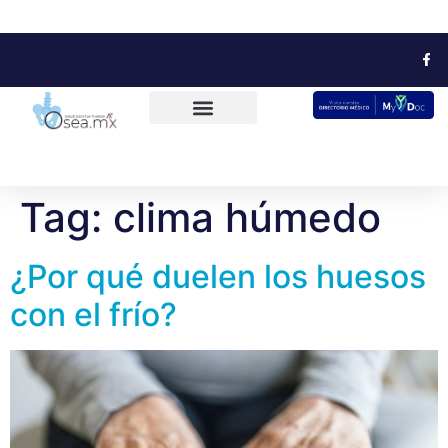
Tag:
clima húmedo
¿Por qué duelen los huesos
con el frío?