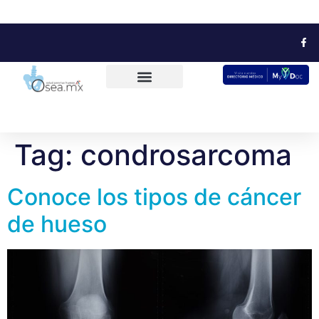
Tag:
condrosarcoma
Conoce los tipos de cáncer
de hueso