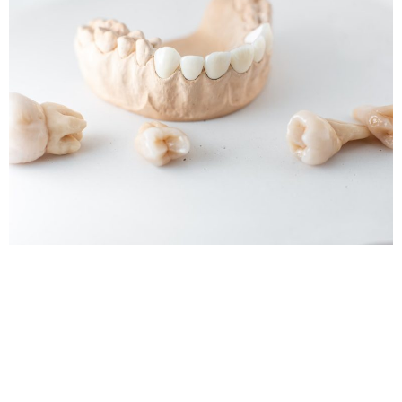
¿Sabías que exponerse a los rayos solares y consumir
suficiente calcio ayuda a mantener tu sonrisa radiante?
Los dientes al ser expuestos a la comida, bebida y
bacterias de la boca, han desarrollado una gran
resistencia a la desmineralización como ningún otro
hueso del cuerpo. Sin embargo, existen evidencias de
que necesitan nutrientes particulares como […]