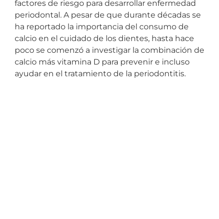
factores de riesgo para desarrollar enfermedad
periodontal. A pesar de que durante décadas se
ha reportado la importancia del consumo de
calcio en el cuidado de los dientes, hasta hace
poco se comenzó a investigar la combinación de
calcio más vitamina D para prevenir e incluso
ayudar en el tratamiento de la periodontitis.
¿Por qué es importante la vitamina D en los
dientes? Este nutriente se sintetiza en la piel a
partir de la exposición a los rayos solares UVB.
Posteriormente, debe ser convertida a sus
formas biológicamente activas en el hígado y
riñones para ejercer su función de favorecer a
que absorba mejor el calcio que se consume;
además, ayuda a disminuir la inflamación en el
cuerpo que también es importante para la
mineralización ósea. Se ha demostrado que la
ingesta de calcio junto con un nivel adecuado