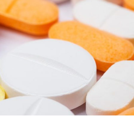
 medicamentos antiinflamatorios, antialérgicos e inmunosu
al estrés. Estos fármacos son prescritos para diferentes pa