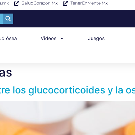
s.mx
SaludCorazon.Mx
TenerEnMente.Mx
ud ósea
Videos
Juegos
as
tre los glucocorticoides y la 