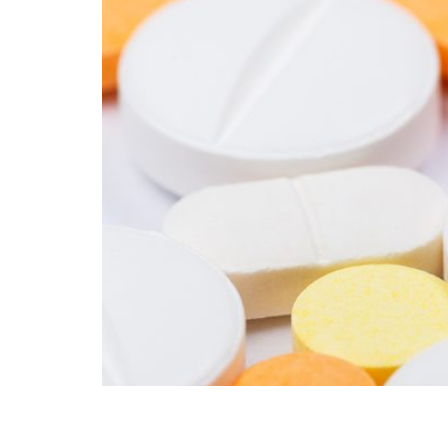
Los glucocorticoides o corticoesteroides son
que juega un papel importante para responder 