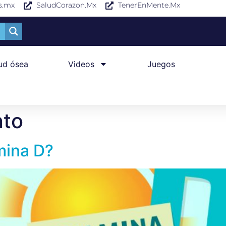
s.mx
SaludCorazon.Mx
TenerEnMente.Mx
ud ósea
Videos
Juegos
nto
amina D?