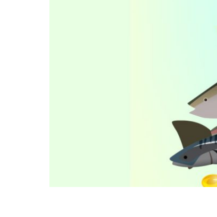
Actualmente mucho se ha escuchado de la impo
salud. Ayuda al cuerpo a absorber el calcio, 