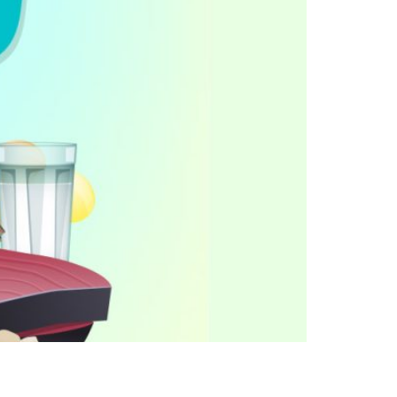
mina D es un nutriente necesario para la
l cuerpo le hace falta la vitamina D para