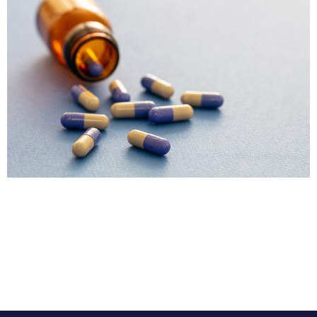
La función del sistema inmune es proteger a nuestro
cuerpo de virus y bacterias que pueden vulnerar al
cuerpo humano. Sin embargo, en algunas personas su
propio sistema inmune ataca por error a células sanas
ocasionando el deterioro de órganos y tejidos, esto es
lo que da origen a las llamadas enfermedades
autoinmunes, de las […]