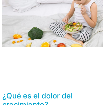
La preocupación constante de todo padre es darle una
nutrición adecuada a los hijos para que crezcan sanos,
pero ¿hay alimentos específicos para los huesos?, ¿la
deficiencia nutricional podría predisponer a los niños a
sufrir osteoporosis en la etapa adulta? La osteoporosis
se caracteriza por la fragilidad del esqueleto, la cual
predispone a fracturas en […]
¿Qué es el dolor del
crecimiento?