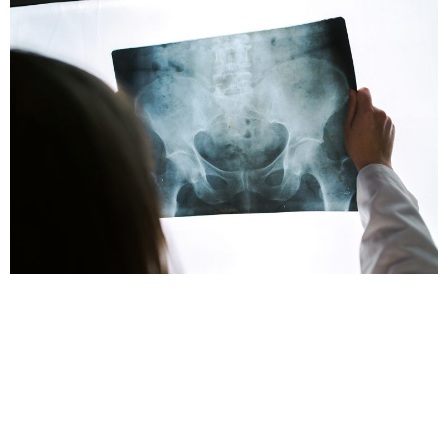
En personas mayores de 50 años una fractura debe
considerarse un motivo de atención para realizar el
diagnóstico de osteoporosis y sea realizada una
evaluación completa y oportuna para determinar si es
necesario un tratamiento adicional, ya que una fractura
en el mejor de los casos puede recuperarse
completamente, pero en el peor escenario puede […]