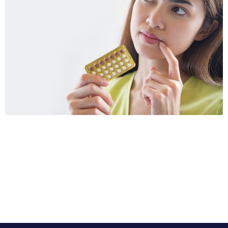
La relación entre el uso de anticonceptivos y la
densidad mineral ósea ha sido objeto de investigación,
pero los estudios existentes no han demostrado una
asociación clara y consistente. Algunas investigaciones
sugieren que el uso de anticonceptivos hormonales,
como píldoras anticonceptivas que contienen estrógeno
y progesterona, puede tener un efecto ligeramente
positivo sobre la densidad […]