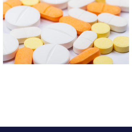
Los glucocorticoides o corticoesteroides son
medicamentos antiinflamatorios, antialérgicos e
inmunosupresores que se derivan del cortisol, hormona
que juega un papel importante para responder al estrés.
Estos fármacos son prescritos para diferentes
padecimientos, entre ellos la artritis reumatoide y el
asma. Pese a sus bondades se ha detectado que existe
un efecto adverso de estas sustancias, […]