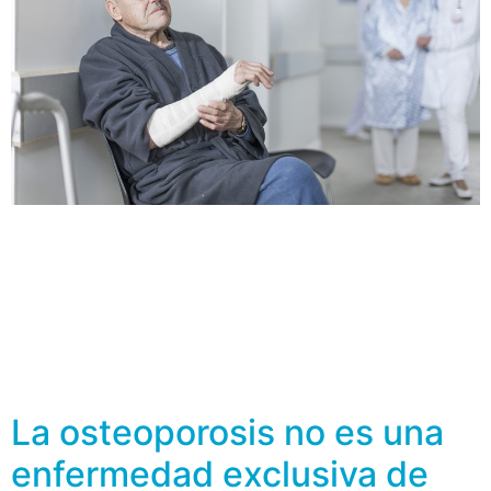
Con el incremento en la esperanza de vida también
vienen riesgos asociados al envejecimiento, uno de
ellos es la desmineralización ósea y con ello el
desarrollo de osteoporosis y fracturas por fragilidad
que, en particular, afecta en mayor medida a las
mujeres. Se calcula que más del 50 por ciento de las
mujeres blancas posmenopáusicas […]
La osteoporosis no es una
enfermedad exclusiva de