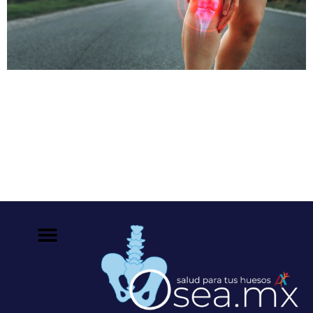
Hay una falsa creencia acerca de que solo las personas
mayores sufren lesiones en sus huesos. La experiencia
clínica ha demostrado que los deportistas también
sufren lesiones constantemente. Pero, ¿qué es una
lesión deportiva? De acuerdo con el Instituto Nacional
de Artritis y Enfermedades Musculoesqueléticas y de la
Piel, el término “lesión deportiva se refiere […]