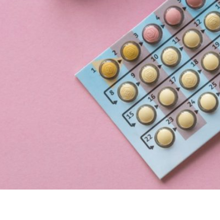
espontáneamente la menstruación por 12 meses como resul
sea y cutánea, es decir, en temas del corazón, huesos y pie