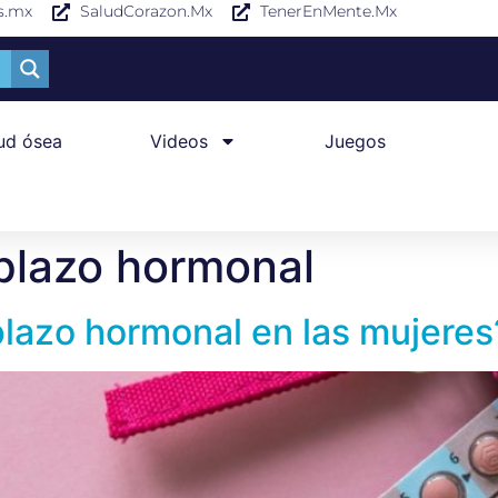
s.mx
SaludCorazon.Mx
TenerEnMente.Mx
ud ósea
Videos
Juegos
plazo hormonal
lazo hormonal en las mujeres