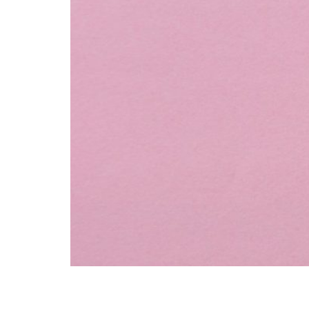
La menopausia aparece cuando se interrumpe 
cual, interviene en la salud cardiovascular, ó