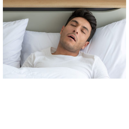
No hay evidencia científica sólida que indique que el
ronquido directamente afecte la salud de los huesos. El
ronquido es causado por la vibración de los tejidos en
la vía respiratoria superior durante el sueño y está
relacionado con el flujo de aire restringido. Aunque el
ronquido puede ser un síntoma de trastornos del sueño
[…]