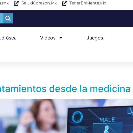
s.mx
SaludCorazon.Mx
TenerEnMente.Mx
ud ósea
Videos
Juegos
atamientos desde la medicina