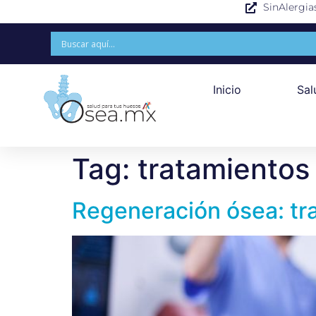
SinAlergia
Inicio
Sal
Tag:
tratamientos
Regeneración ósea: tr