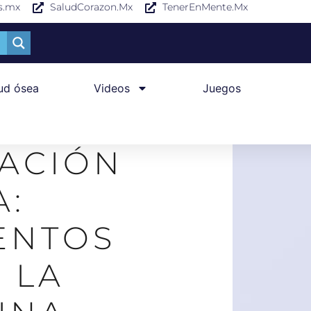
s.mx
SaludCorazon.Mx
TenerEnMente.Mx
ud ósea
Videos
Juegos
ACIÓN
A:
ENTOS
 LA