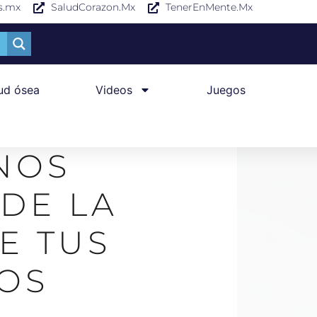
s.mx
SaludCorazon.Mx
TenerEnMente.Mx
ud ósea
Videos
Juegos
NOS
 DE LA
E TUS
OS