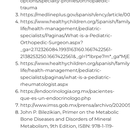
options/specialty-profiles/orthopaedic-
trauma
https://medlineplus.gov/spanish/ency/article/
https://www.healthychildren.org/Spanish/family
life/health-management/pediatric-
specialists/Paginas/What-is-a-Pediatric-
Orthopedic-Surgeon.aspx?
_ga=2.112326084.1993163160.1667422561-
2138253250.1667422561&_gl=1*1brpe7m*_g
https://www.healthychildren.org/spanish/family
life/health-management/pediatric-
specialists/paginas/what-is-a-pediatric-
rheumatologist.aspx
https://endocrinologia.org.mx/pacientes-
que-es-un-endocrinologo.php
http://www.imss.gob.mx/prensa/archivo/202005
John P. Bilezikian, Primer on the Metabolic
Bone Diseases and Disorders of Mineral
Metabolism, 9th Edition, ISBN: 978-1-119-