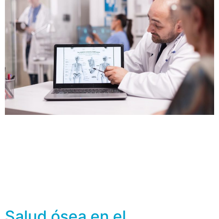
Una de las complicaciones de muchos de los cánceres,
por ejemplo de mama, pulmón, próstata, riñón, piel,
ovario y tiroides tienden a propagarse, es a hacer
metástasis, ósea migrar hacia otros tejidos como los
huesos. En este caso, generalmente afectan los huesos
de la columna vertebral, la pelvis, el húmero, el fémur,
las costillas y […]
Salud ósea en el