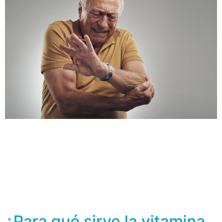
La epicondilitis mejor conocida como “codo de tenista”,
es una enfermedad dolorosa provocada por el sobreuso
de los músculos del antebrazo y los tendones del codo,
la cual se asocia con la actividad laboral o deportiva de
la persona, lo que significa que no sólo los atletas la
padecen sino también aquellas personas cuyo trabajo
[…]
¿Para qué sirve la vitamina