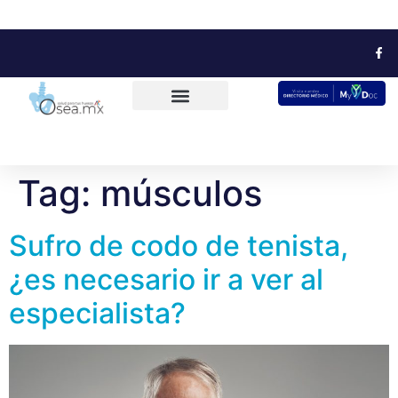
Tag:
músculos
Sufro de codo de tenista,
¿es necesario ir a ver al
especialista?