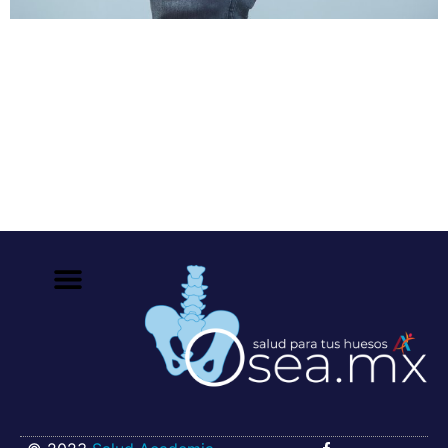
La osteomalacia es una enfermedad ósea causada por
una mineralización esquelética deteriorada. Los signos
y síntomas típicos incluyen dolor óseo difuso, debilidad
muscular y fracturas de fragilidad. El patrón de fractura
en osteomalacia es típicamente diferente del de la
osteoporosis. Son indicadores de osteomalacia:
Fracturas de la pelvis, sacro, partes distales del pie,
tibia proximal […]