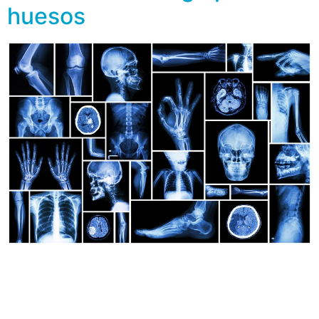
huesos
¿Te truenan los huesos? ¿Te duelen las rodillas o la
cadera? ¿Amaneces con poca movilidad en tus
extremidades? ¿Eres muy delgado o tienes obesidad?
Aquí conocerás algunos de los factores que los