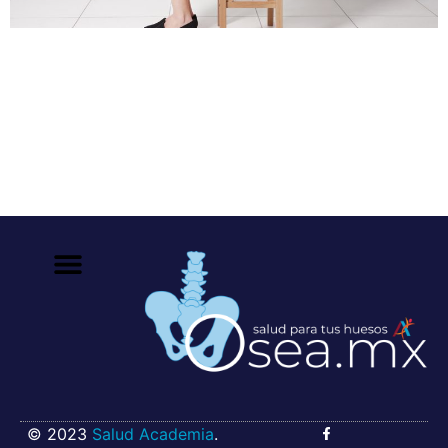
Si has escuchado el término, no te alarmes, primero
entendamos el significado. La osteopenia es una
afectación que comienza a medida de que se pierde
masa ósea y nuestros huesos comienzan a debilitarse.
¿Por qué sucede la osteopenia? En la mayoría de los
casos es porque estamos perdiendo calcio y los huesos
al interior se […]
© 2023
Salud Academia
.