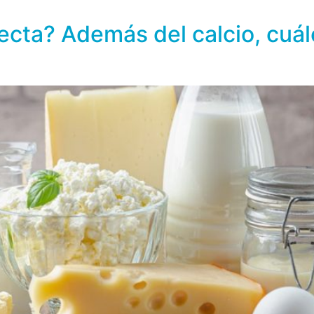
, carbonato cálcico y en menor porcentaje, magnesio, sodi
fecta? Además del calcio, cuál