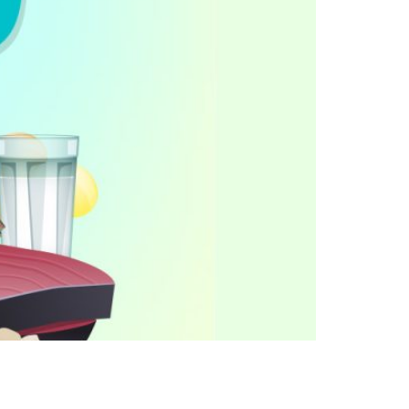
mina D es un nutriente necesario para la
l cuerpo le hace falta la vitamina D para