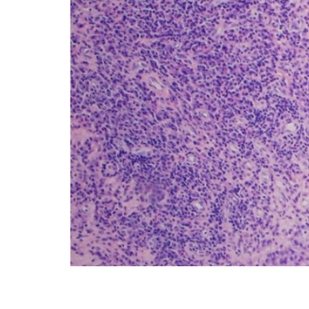
Los huesos funcionan como reservorio de min
osteonectina, osteocalcina, colágeno, glicop