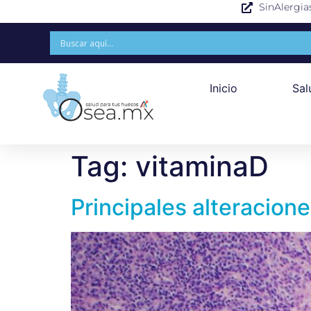
SinAlergia
Inicio
Sal
Tag:
vitaminaD
Principales alteracion