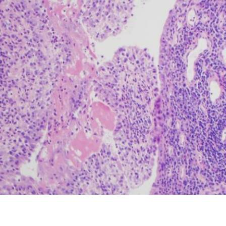
erales como calcio y fósforo, ya que son tejido vivo e in
roteínas, lípidos y células óseas (osteoclastos y osteoblas