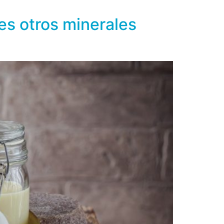
o, potasio, boro, cobalto, […]
es otros minerales