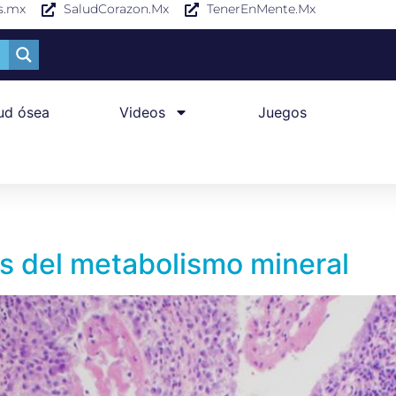
s.mx
SaludCorazon.Mx
TenerEnMente.Mx
ud ósea
Videos
Juegos
es del metabolismo mineral