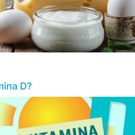
damentales para la salud de nuestros huesos, ya que ambos
 la osteoporosis. Por su parte, la vitamina D es importante p
amina D?