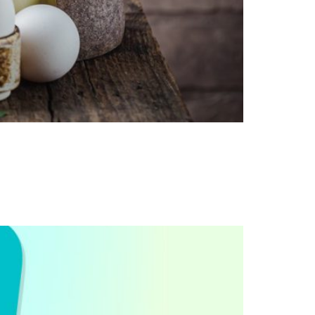
 disminuyen la pérdida ósea y reducen el
ara la absorción eficiente del calcio. Sin