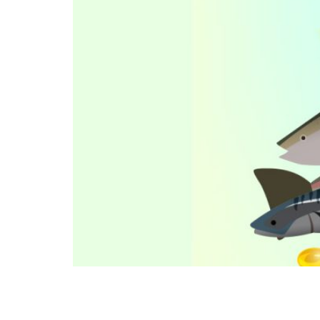
Actualmente mucho se ha escuchado de la impo
salud. Ayuda al cuerpo a absorber el calcio, 
otras funciones. Los músculos la […]