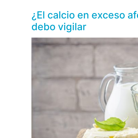
compuestos inorgánicos como sales de fosfato
¿El calcio en exceso a
debo vigilar