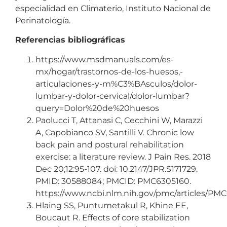
especialidad en Climaterio, Instituto Nacional de
Perinatología.
Referencias bibliográficas
https://www.msdmanuals.com/es-
mx/hogar/trastornos-de-los-huesos,-
articulaciones-y-m%C3%BAsculos/dolor-
lumbar-y-dolor-cervical/dolor-lumbar?
query=Dolor%20de%20huesos
Paolucci T, Attanasi C, Cecchini W, Marazzi
A, Capobianco SV, Santilli V. Chronic low
back pain and postural rehabilitation
exercise: a literature review. J Pain Res. 2018
Dec 20;12:95-107. doi: 10.2147/JPR.S171729.
PMID: 30588084; PMCID: PMC6305160.
https://www.ncbi.nlm.nih.gov/pmc/articles/PM
Hlaing SS, Puntumetakul R, Khine EE,
Boucaut R. Effects of core stabilization