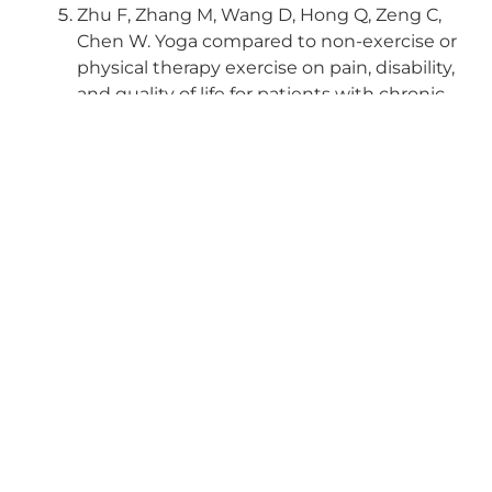
Zhu F, Zhang M, Wang D, Hong Q, Zeng C,
Chen W. Yoga compared to non-exercise or
physical therapy exercise on pain, disability,
and quality of life for patients with chronic
low back pain: A systematic review and
meta-analysis of randomized controlled
trials. PLoS One. 2020 Sep 1;15(9):e0238544.
doi: 10.1371/journal.pone.0238544. PMID:
32870936; PMCID: PMC7462307.
https://www.ncbi.nlm.nih.gov/pmc/articles/PM
https://www.mayoclinic.org/es-es/healthy-
lifestyle/adult-health/in-depth/back-
pain/art-20044526
Comparte: