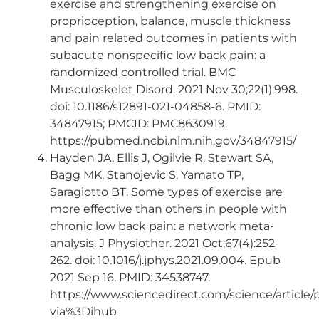
exercise and strengthening exercise on
proprioception, balance, muscle thickness
and pain related outcomes in patients with
subacute nonspecific low back pain: a
randomized controlled trial. BMC
Musculoskelet Disord. 2021 Nov 30;22(1):998.
doi: 10.1186/s12891-021-04858-6. PMID:
34847915; PMCID: PMC8630919.
https://pubmed.ncbi.nlm.nih.gov/34847915/
Hayden JA, Ellis J, Ogilvie R, Stewart SA,
Bagg MK, Stanojevic S, Yamato TP,
Saragiotto BT. Some types of exercise are
more effective than others in people with
chronic low back pain: a network meta-
analysis. J Physiother. 2021 Oct;67(4):252-
262. doi: 10.1016/j.jphys.2021.09.004. Epub
2021 Sep 16. PMID: 34538747.
https://www.sciencedirect.com/science/article/
via%3Dihub