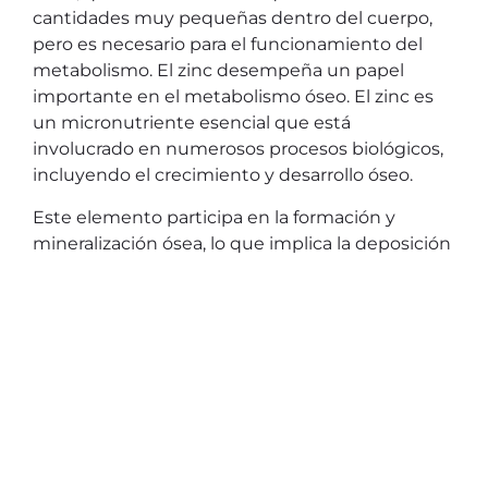
cantidades muy pequeñas dentro del cuerpo,
pero es necesario para el funcionamiento del
metabolismo. El zinc desempeña un papel
importante en el metabolismo óseo. El zinc es
un micronutriente esencial que está
involucrado en numerosos procesos biológicos,
incluyendo el crecimiento y desarrollo óseo.
Este elemento participa en la formación y
mineralización ósea, lo que implica la deposición
de minerales, como el calcio y el fósforo, en la
matriz ósea para fortalecerla. Además, el zinc
está implicado en la actividad de las células
óseas, como los osteoblastos y los osteoclastos,
que son responsables de la formación y
reabsorción ósea, respectivamente.
La deficiencia de zinc puede tener efectos
negativos en la salud ósea. Varios estudios han