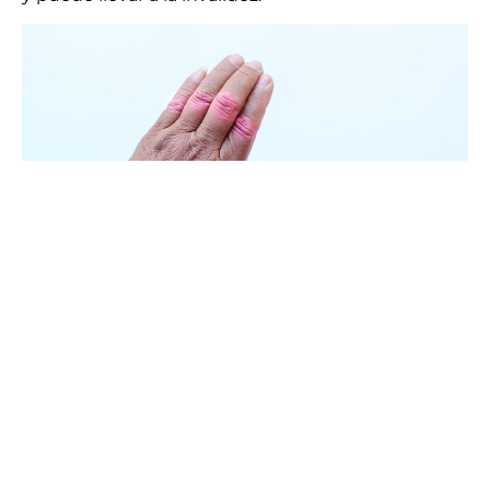
Al cambiar ciertos hábitos en el estilo de vida se
puede reducir el riesgo de desarrollar algún tipo de
artritis.
Aquí algunas recomendaciones:
Comer sanamente: ingiere alimentos ricos en
ácidos omega 3, como el pescado, el cual