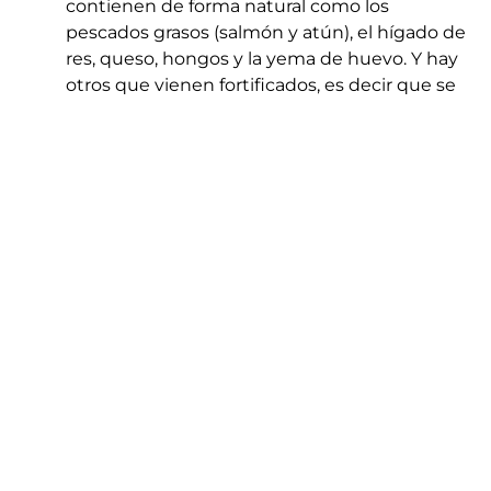
contienen de forma natural como los
pescados grasos (salmón y atún), el hígado de
res, queso, hongos y la yema de huevo.
Y hay
otros que vienen fortificados, es decir que se
les agregó vitamina D como, por ejemplo, la
leche, bebidas de soya, cereales y el yogurt;
y
Suplementos de vitamina
D.
Es importante
que antes de tomar cualquier suplemento,
acuda a su médico para recibir la dosis
adecuada de consumo.
Cuando nuestro cuerpo tiene una deficiencia de
vitamina D, los huesos pierden densidad ósea, lo
que puede provocar osteoporosis o fracturas.
Sin
embargo, los problemas generados por esta
deficiencia no son los mismos para todos.
Los niños, por ejemplo, pueden desarrollar
raquitismo que es una enfermedad en la que el
hueso se vuelve blando por la falta de