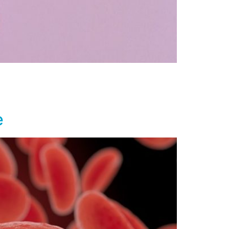
o de debilitamiento de los huesos, formación
 con la publicación Hipercalcemia y cáncer:
e