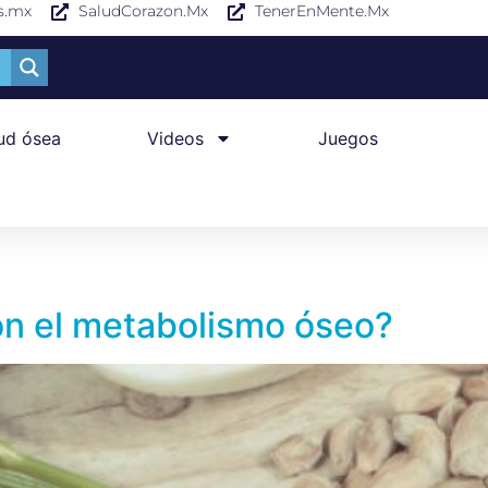
s.mx
SaludCorazon.Mx
TenerEnMente.Mx
ud ósea
Videos
Juegos
con el metabolismo óseo?