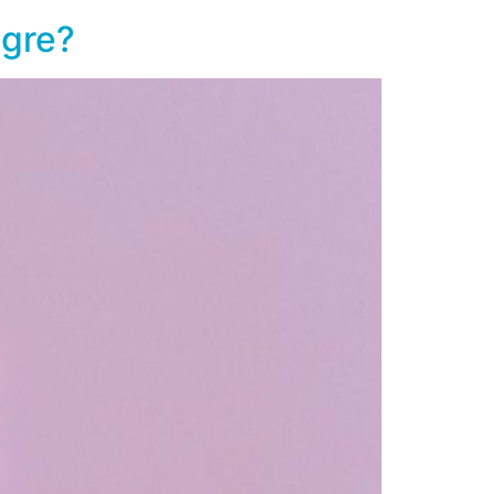
ngre?