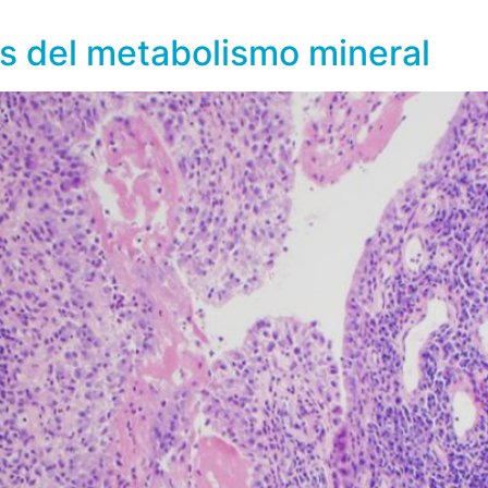
nectina, etc. El […]
es del metabolismo mineral