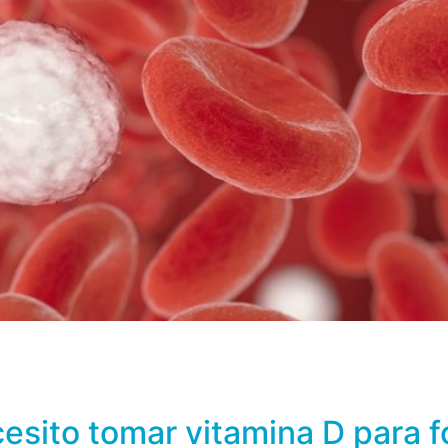
de minerales como la hidroxiapatita, el calcio, el fósforo
ompuestos orgánicos como el colágeno (presente en un 98%)
erales más […]
cesito tomar vitamina D para 