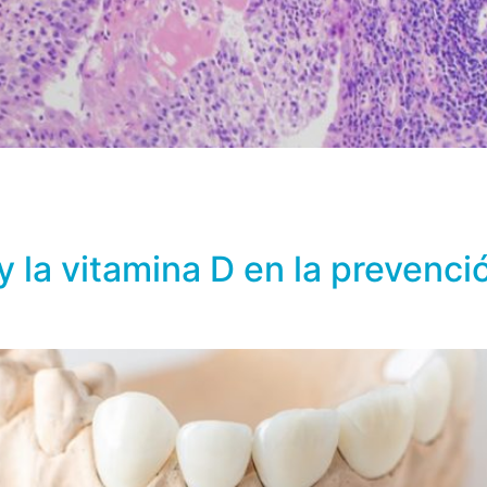
erales como calcio y fósforo, ya que son tejido vivo e in
roteínas, lípidos y células óseas (osteoclastos y osteoblas
, carbonato cálcico y en menor porcentaje, magnesio, sodi
 y la vitamina D en la preven