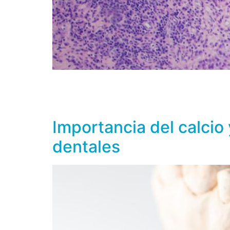
Los huesos funcionan como reservorio de min
osteonectina, osteocalcina, colágeno, glicop
compuestos inorgánicos como sales de fosfato
Importancia del calcio
dentales