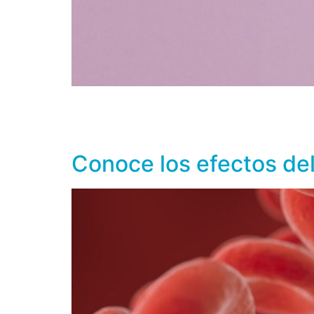
Recordemos que el calcio alto en la sangre s
de cálculos renales e incluso puede interferi
diagnóstico diferencial y tratamiento en un a
Conoce los efectos del