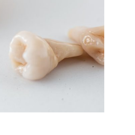
ante? Los dientes al ser expuestos a la
mo ningún otro hueso del cuerpo. Sin