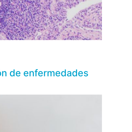
ternamente están compuestos por
tos) que son compuestos orgánicos, y por
o, potasio, boro, cobalto, […]
ción de enfermedades