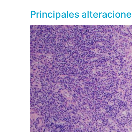
el colágeno, las glicoproteínas, lípidos, osteo
Principales alteracion