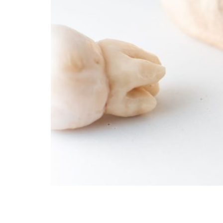
¿Sabías que exponerse a los rayos solares y c
comida, bebida y bacterias de la boca, han d
embargo, existen evidencias de que necesitan