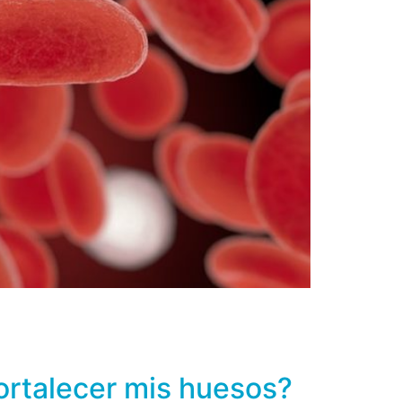
 y algunos iones como el sodio, magnesio,
 y una sustancia formada por glicoproteínas
fortalecer mis huesos?