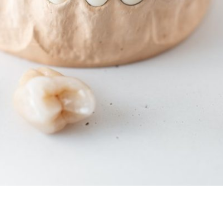
onsumir suficiente calcio ayuda a mantener tu sonrisa radi
esarrollado una gran resistencia a la desmineralización co
 nutrientes particulares como […]