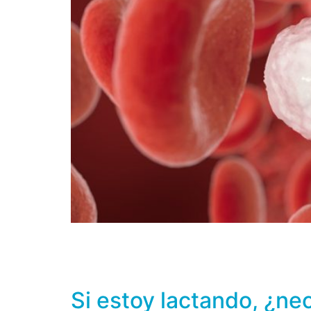
Nuestros huesos están constituidos en un 70% 
fluoruro y estroncio, el 30% restante por c
y proteoglicanos. El calcio es uno de los min
Si estoy lactando, ¿ne