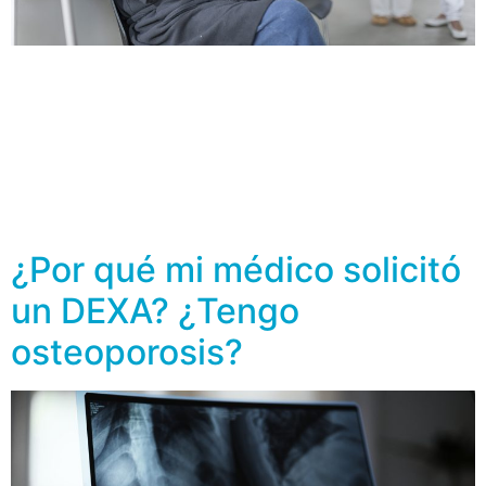
Con el incremento en la esperanza de vida también
vienen riesgos asociados al envejecimiento, uno de
ellos es la desmineralización ósea y con ello el
desarrollo de osteoporosis y fracturas por fragilidad
que, en particular, afecta en mayor medida a las
mujeres. Se calcula que más del 50 por ciento de las
mujeres blancas posmenopáusicas […]
¿Por qué mi médico solicitó
un DEXA? ¿Tengo
osteoporosis?