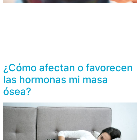
El calcio es un mineral muy importante para nuestros
huesos. La cantidad diaria recomendada de este
nutriente varía en función de la edad, pero se estima
que un adulto debe ingerir entre 1.000 y 1.500 mg por
día, sin embargo, en la ingesta diaria no siempre se
alcanza el consumo mínimo necesario. Los alimentos
ricos […]
¿Cómo afectan o favorecen
las hormonas mi masa
ósea?