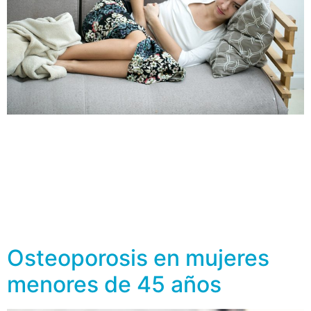
La osteoporosis es una enfermedad que se caracteriza
por la fragilidad de los huesos, aumentando el riesgo de
fracturas. Se sabe que las mujeres posmenopáusicas
son más propensas a padecer osteoporosis y presentar
fracturas de cadera, vertebrales y de antebrazo.
Determinar los factores ginecológicos que pueden
contribuir con la pérdida de masa ósea es de […]
Osteoporosis en mujeres
menores de 45 años