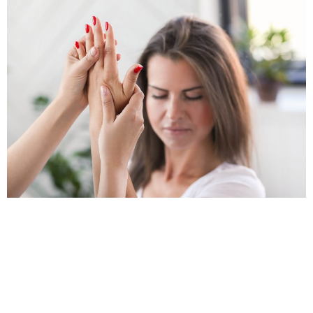
La osteoporosis es un desorden esquelético silencioso,
en el cual los huesos se van debilitando hasta que se
presentan fracturas. La frecuencia de la osteoporosis en
mujeres menores de 45 años es muy baja, pero cuando
se presenta, suele ser por alguna enfermedad asociada
o por el consumo de fármacos como los
glucocorticoides, que pueden […]