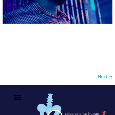
El cigarro es un factor de riesgo por demás conocido
como detonante de osteoporosis. El tabaquismo ha
sido validado por múltiples estudios como un factor
que incrementa el riesgo de fracturas por osteoporosis.
El mecanismo exacto es desconocido, pero puede estar
relacionado al incremento del metabolismo endógeno
de los estrógenos y a efectos directos sobre […]
Next
→