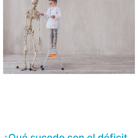
A lo largo de la vida, los huesos están en proceso de
formación y regeneración, es decir, las células del hueso
(los osteoblastos y los osteoclastos) junto con
sustancias químicas como el estrógeno, la hormona
paratiroidea, la calcitonina, la vitamina D, entre otras,
van a generar nuevo tejido. Existen muchos factores
por los cuales la […]
¿Qué sucede con el déficit