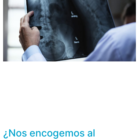
Es importante recordar que la osteoporosis es una
enfermedad caracterizada por una masa ósea reducida,
donde la calidad de tus huesos está deteriorada y tiene
propensión a las fracturas. De acuerdo al artículo The
Epidemiology and Pathogenesis of Osteoporosis ,
durante décadas, la osteoporosis se consideró un
síndrome caracterizado por dolor de espalda, fracturas
vertebrales […]
¿Nos encogemos al