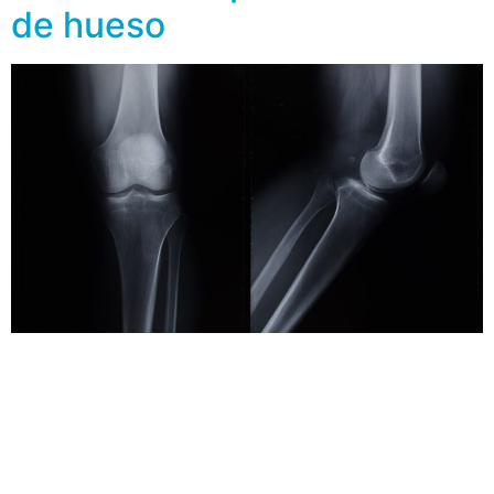
de hueso
Una de cada seis muertes en el mundo es causada por
el cáncer. Según la Organización Mundial de la Salud,
esta patología es la segunda causa de muerte en el
planeta. Esto es debido a que no siempre se erradica
por completo la enfermedad o no siempre se detecta a
tiempo el tumor (de ahí […]