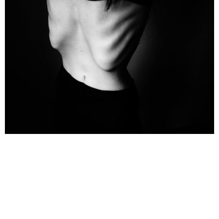
Existe una condición que se presenta en las personas
que se encuentran en las últimas etapas de
enfermedades graves como la EPOC, el VIH, el cáncer,
entre otras. Se caracteriza por una pérdida de peso
involuntaria, desgaste muscular y pérdida de grasa
corporal. En la mayoría de los estudios se indica la
pérdida de grasa […]