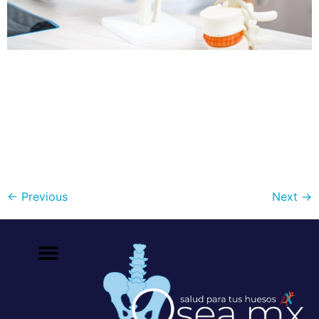
Existe mucha confusión entre los términos de “artritis y
artrosis” y en algunas ocasiones se toman como
sinónimos, sin embargo, son dos tipos de afección
articular muy diferentes y que en algunos casos pueden
presentarse de manera conjunta, lo cual dificulta aún
más las cosas . Artritis, por definición, es la inflamación
de las articulaciones. […]
←
Previous
Next
→