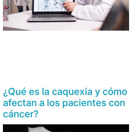
Una de las complicaciones de muchos de los cánceres,
por ejemplo de mama, pulmón, próstata, riñón, piel,
ovario y tiroides tienden a propagarse, es a hacer
metástasis, ósea migrar hacia otros tejidos como los
huesos. En este caso, generalmente afectan los huesos
de la columna vertebral, la pelvis, el húmero, el fémur,
las costillas y […]
¿Qué es la caquexia y cómo
afectan a los pacientes con
cáncer?