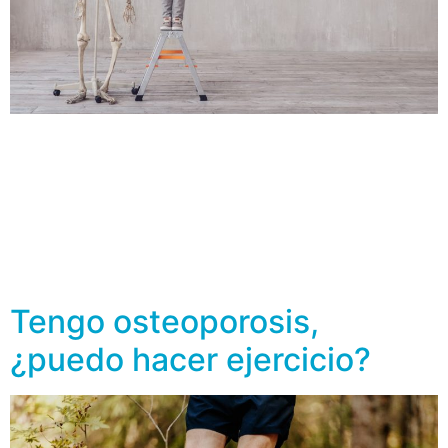
A lo largo de la vida, los huesos están en proceso de
formación y regeneración, es decir, las células del hueso
(los osteoblastos y los osteoclastos) junto con
sustancias químicas como el estrógeno, la hormona
paratiroidea, la calcitonina, la vitamina D, entre otras,
van a generar nuevo tejido. Existen muchos factores
por los cuales la […]
Tengo osteoporosis,
¿puedo hacer ejercicio?