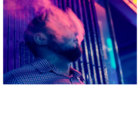
El cigarro es un factor de riesgo por demás conocido
como detonante de osteoporosis. El tabaquismo ha
sido validado por múltiples estudios como un factor
que incrementa el riesgo de fracturas por osteoporosis.
El mecanismo exacto es desconocido, pero puede estar
relacionado al incremento del metabolismo endógeno
de los estrógenos y a efectos directos sobre […]