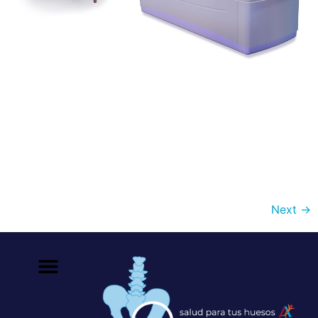
La osteoporosis es una enfermedad metabólica ósea
caracterizada por una disminución de la masa ósea que
provoca un aumento de la fragilidad del hueso y, como
consecuencia, un aumento del riesgo de fractura. Se le
conoce como la epidemia silenciosa porque los
síntomas no se hacen evidentes sino hasta que ocurre
una fractura. La técnica […]
Next
→