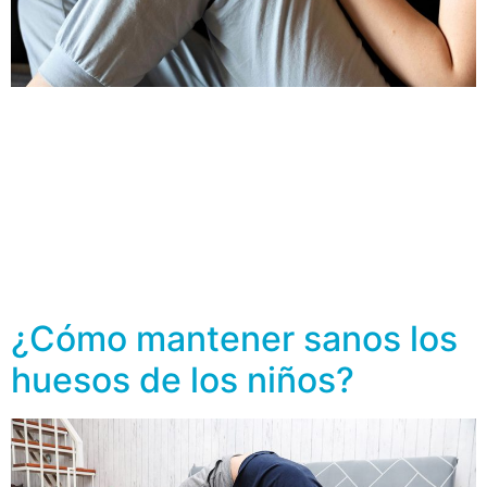
La artritis es una enfermedad que provoca la
inflamación de la membrana que recupera las
articulaciones, llamada membrana sinovial. Existen más
de 100 tipos diferentes de artritis, pero las más
comunes son osteoartritis y artritis reumatoide. Cada
tipo de artritis se manifiesta de diferente manera, pero
todas incluyen su sintomatología dolor, inflamación,
pérdida de la […]
¿Cómo mantener sanos los
huesos de los niños?