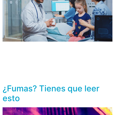
En la infancia y la adolescencia es cuando las personas
alcanzan el máximo pico de densidad ósea que será
con la que vivirán en la edad adulta. Por ello se
recomienda en los niños, una dieta rica en calcio y
vitamina D, así como la realización de ejercicio físico.
Pero, ¿qué pasa con los niños […]
¿Fumas? Tienes que leer
esto