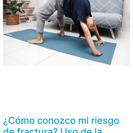
El estilo de vida y la nutrición de las personas desde la
niñez influye en su salud en la etapa adulta, y en el caso
de los huesos, no es la excepción, de hecho desde los
primeros años de vida y hasta la adolescencia es
cuando se determinará la salud del esqueleto. Bajo esta
afirmación […]
¿Cómo conozco mi riesgo
de fractura? Uso de la