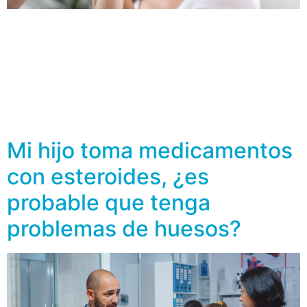
La osteoporosis es un desorden esquelético silencioso,
en el cual los huesos se van debilitando hasta que se
presentan fracturas. La frecuencia de la osteoporosis en
mujeres menores de 45 años es muy baja, pero cuando
se presenta, suele ser por alguna enfermedad asociada
o por el consumo de fármacos como los
glucocorticoides, que pueden […]
Mi hijo toma medicamentos
con esteroides, ¿es
probable que tenga
problemas de huesos?