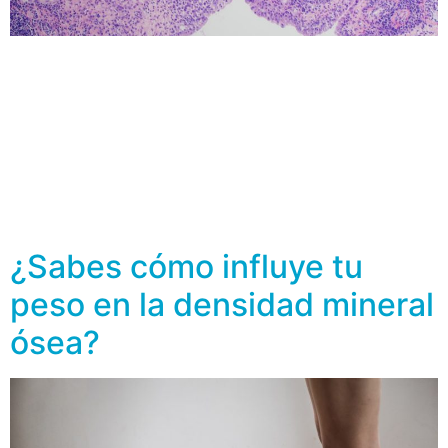
Los huesos funcionan como reservorio de minerales
como calcio y fósforo, ya que son tejido vivo e
internamente están compuestos por osteonectina,
osteocalcina, colágeno, glicoproteínas, lípidos y células
óseas (osteoclastos y osteoblastos) que son
compuestos orgánicos, y por compuestos inorgánicos
como sales de fosfato, carbonato cálcico y en menor
porcentaje, magnesio, sodio, potasio, boro, cobalto, […]
¿Sabes cómo influye tu
peso en la densidad mineral
ósea?