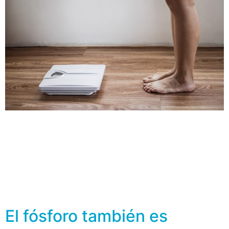
El esqueleto está integrado por 206 huesos en los
adultos y cumple varias funciones mecánicas como la
de aplicar fuerza, soportar peso, permitir la locomoción
del cuerpo al unir los ligamentos y tendones, también
protege los órganos vitales al actuar como barrera
física. Además, se relaciona con otros componentes y
sistemas del cuerpo como son […]
El fósforo también es