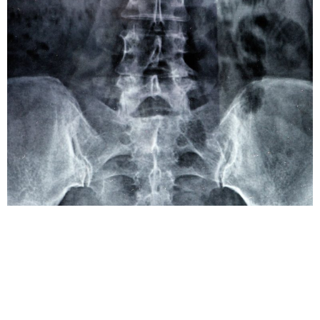
El síndrome de edema de la médula ósea (SEMO),
también conocido como osteonecrosis aséptica, es una
afección en la cual se produce una interrupción del flujo
sanguíneo hacia la médula ósea, lo que provoca la
muerte del tejido óseo. Esta condición puede ocurrir en
varias partes del cuerpo, pero es más común en las