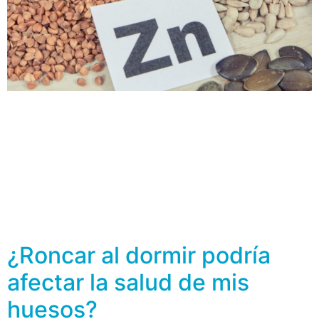
El tejido óseo está compuesto de elementos
inorgánicos y orgánicos. En el primer grupo se
encuentran el fosfato, carbonato de calcio, y en
menores proporciones algunos minerales como el
magnesio, el boro, el sodio, el potasio y el flúor.
Mientras que los elementos orgánicos son estructuras
como el colágeno, las glicoproteínas, lípidos,
osteonectina, etc. El […]
¿Roncar al dormir podría
afectar la salud de mis
huesos?