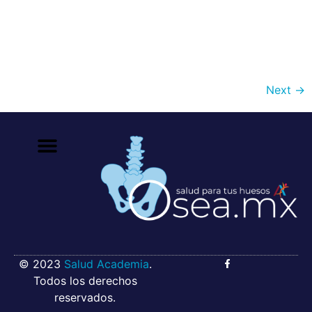
se trata del fósforo. Se cree que los organismos
marinos del periodo precámbrico desarrollaron
exoesqueletos primitivos hechos de carbonato de
calcio y/o minerales de fosfato de calcio y […]
Next
→
© 2023
Salud Academia
.
Todos los derechos
reservados.